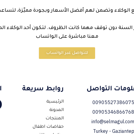
ع الوكلاء وتضمن لهم أفضل الأسعار وبجودة مميّزة، لتساع
ر السنة دون توقف مهما كانت الظروف. لتكون أحد الوكلاء 
معنا مباشرة على الواتساب
للتواصل عبر الواتساب
ومات التواصل
روابط سريعة
ا
0090552738607
الرئيسية
المدونة
0090534686676
المنتجات
info@selmagul.co
حفاضات اطفال
Turkey - Gaziante