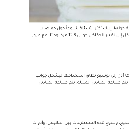
ة حولها. إليك أكثر الأسئلة شيوعاً حول حفاضات
الأطفال مع إجابة من خبراء شركة سلمى غول كم عدد الحفاضات التي يحتاجها الطفل يوميًا؟ في الأشهر الأولى، قد يحتاج الطفل إلى تغيير الحفاض حوالي 8-12 مرة يوميًا. مع مرور
ماتها أدى إلى توسيع نطاق استخدامها ليشمل جوانب
 صناعة المناديل المبللة: يتم صناعة المناديل
حيح، وتتنوع هذه المستلزمات بين الملابس، وأدوات