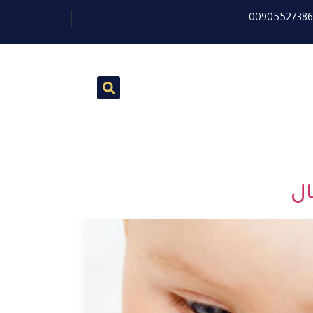
0090552738
ال