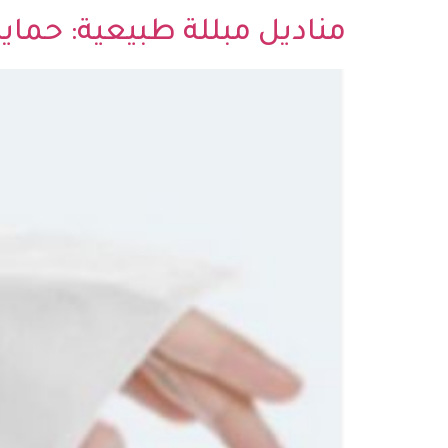
مناديل مبللة طبيعية: حما